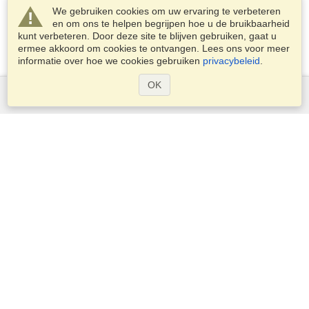
We gebruiken cookies om uw ervaring te verbeteren
en om ons te helpen begrijpen hoe u de bruikbaarheid
kunt verbeteren. Door deze site te blijven gebruiken, gaat u
ermee akkoord om cookies te ontvangen. Lees ons voor meer
informatie over hoe we cookies gebruiken
privacybeleid
.
OK
Diensten
Een visum aanvragen
Controleer de visumplicht
Douane-informatie
Ambassades en Consulaten
Schengen-informatie
Privacyverklaring