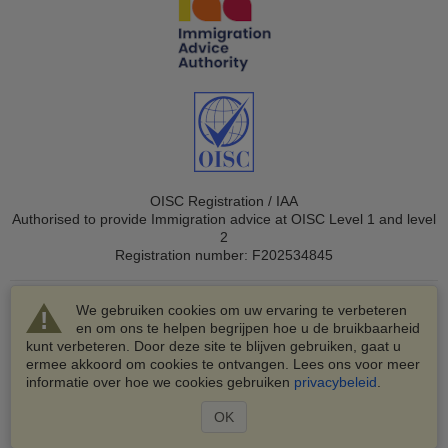
OISC Registration / IAA
Authorised to provide Immigration advice at OISC Level 1 and level
2
Registration number: F202534845
We gebruiken cookies om uw ervaring te verbeteren
en om ons te helpen begrijpen hoe u de bruikbaarheid
kunt verbeteren. Door deze site te blijven gebruiken, gaat u
ermee akkoord om cookies te ontvangen. Lees ons voor meer
© 2003-2026 VisaHQ.com, Inc. Alle rechten voorbehouden.
informatie over hoe we cookies gebruiken
privacybeleid
.
VisaHQ en het VisaHQ-logo zijn geregistreerde
handelsmerken van VisaHQ.com, Inc.
OK