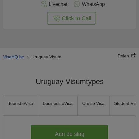
nu
Livechat
WhatsApp
nline
aan
Click to Call
Delen
VisaHQ.be
Uruguay Visum
›
Uruguay Visumtypes
Tourist eVisa
Business eVisa
Cruise Visa
Student Visa
Aan de slag