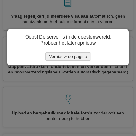
Vraag tegelijkertijd meerdere visa aan
automatisch, geen
noodzaak om herhaalde informatie in te voeren
Oeps! De server is in de geestenwereld.
Probeer het later opnieuw
Vernieuw de pagina
Verminder uw Uruguay visumaanvraag tot
3 eenvoudige
stappen: afdrukken, ondertekenen en verzenden
(inbound-
en retourverzendingslabels worden automatisch gegenereerd)
Upload en
hergebruik uw digitale foto's
zonder ooit een
printer nodig te hebben