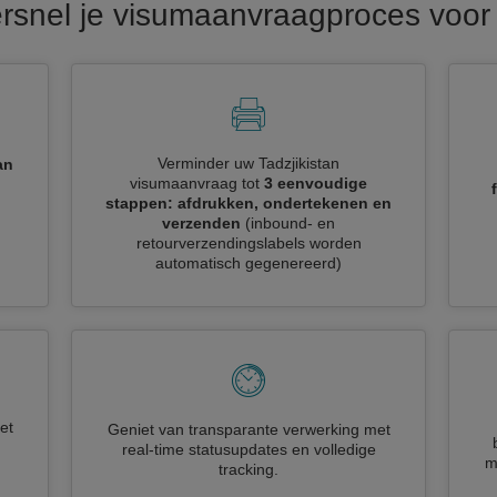
rsnel je visumaanvraagproces voor 
Verminder uw Tadzjikistan
an
visumaanvraag tot
3 eenvoudige
stappen: afdrukken, ondertekenen en
verzenden
(inbound- en
retourverzendingslabels worden
automatisch gegenereerd)
et
Geniet van transparante verwerking met
real-time statusupdates en volledige
m
tracking.