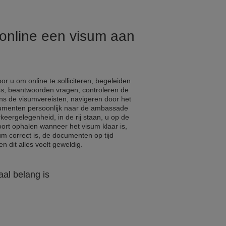
 online een visum aan
r u om online te solliciteren, begeleiden
s, beantwoorden vragen, controleren de
ns de visumvereisten, navigeren door het
cumenten persoonlijk naar de ambassade
eergelegenheid, in de rij staan, u op de
ort ophalen wanneer het visum klaar is,
um correct is, de documenten op tijd
n dit alles voelt geweldig.
al belang is