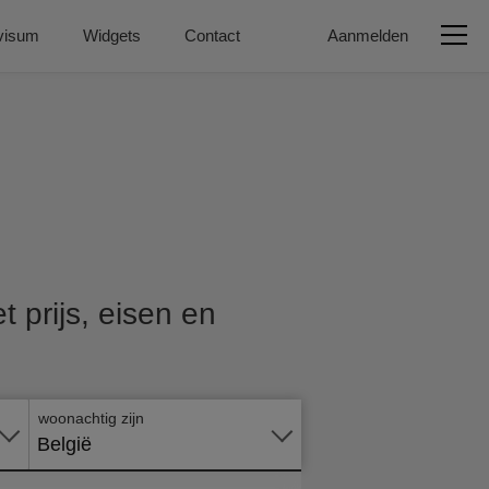
visum
Widgets
Contact
Aanmelden
Vraag
t prijs, eisen en
nu
online
aan
woonachtig zijn
België