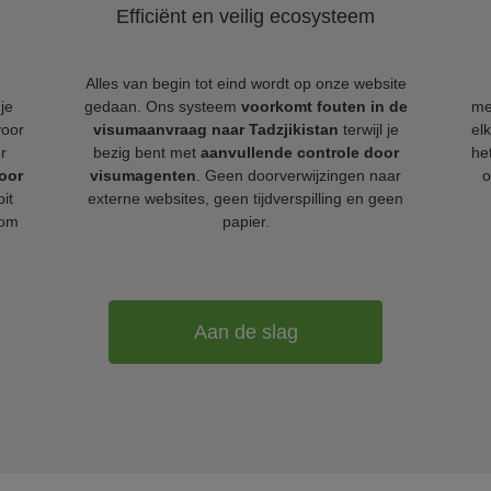
Efficiënt en veilig ecosysteem
Alles van begin tot eind wordt op onze website
je
gedaan. Ons systeem
voorkomt fouten in de
me
voor
visumaanvraag naar Tadzjikistan
terwijl je
el
r
bezig bent met
aanvullende controle door
he
oor
visumagenten
. Geen doorverwijzingen naar
o
it
externe websites, geen tijdverspilling en geen
 om
papier.
Aan de slag