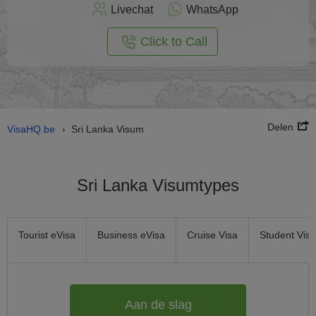
nu
Livechat
WhatsApp
nline
aan
Click to Call
Delen
VisaHQ.be
Sri Lanka Visum
›
Sri Lanka Visumtypes
Tourist eVisa
Business eVisa
Cruise Visa
Student Visa
Aan de slag