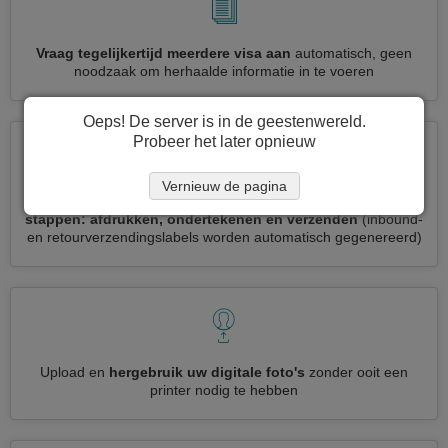
Vraag tegelijkertijd meerdere visa aan
automatisch, geen
noodzaak om herhaalde informatie in te voeren
Oeps! De server is in de geestenwereld.
Probeer het later opnieuw
Vernieuw de pagina
Verminder uw Sri Lanka visumaanvraag tot
3 eenvoudige
stappen: afdrukken, ondertekenen en verzenden
(inbound-
en retourverzendingslabels worden automatisch gegenereerd)
Upload en
hergebruik uw digitale foto's
zonder ooit een
printer nodig te hebben