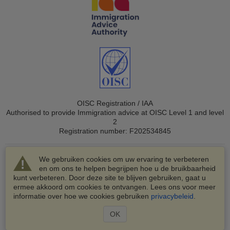
OISC Registration / IAA
Authorised to provide Immigration advice at OISC Level 1 and level
2
Registration number: F202534845
We gebruiken cookies om uw ervaring te verbeteren
en om ons te helpen begrijpen hoe u de bruikbaarheid
kunt verbeteren. Door deze site te blijven gebruiken, gaat u
ermee akkoord om cookies te ontvangen. Lees ons voor meer
© 2003-2026 VisaHQ.com, Inc. Alle rechten voorbehouden.
informatie over hoe we cookies gebruiken
privacybeleid
.
VisaHQ en het VisaHQ-logo zijn geregistreerde
handelsmerken van VisaHQ.com, Inc.
OK