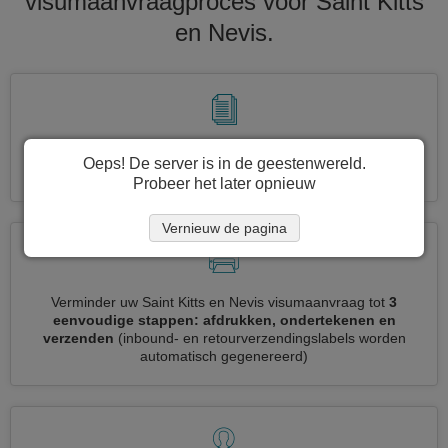
visumaanvraagproces voor Saint Kitts
en Nevis.
Vraag tegelijkertijd meerdere visa aan
automatisch, geen
Oeps! De server is in de geestenwereld.
noodzaak om herhaalde informatie in te voeren
Probeer het later opnieuw
Vernieuw de pagina
Verminder uw Saint Kitts en Nevis visumaanvraag tot
3
eenvoudige stappen: afdrukken, ondertekenen en
verzenden
(inbound- en retourverzendingslabels worden
automatisch gegenereerd)