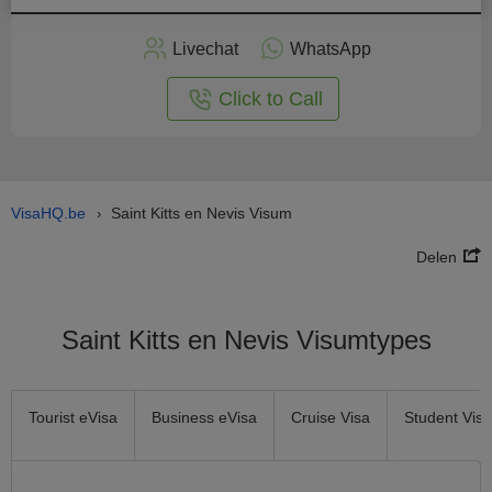
Vraag
nu
Livechat
WhatsApp
nline
aan
Click to Call
VisaHQ.be
Saint Kitts en Nevis Visum
›
Delen
Saint Kitts en Nevis Visumtypes
Tourist eVisa
Business eVisa
Cruise Visa
Student Visa