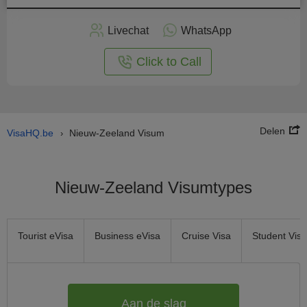
Vraag
nu
Livechat
WhatsApp
nline
aan
Click to Call
Delen
VisaHQ.be
Nieuw-Zeeland Visum
›
Nieuw-Zeeland Visumtypes
Tourist eVisa
Business eVisa
Cruise Visa
Student Visa
Aan de slag