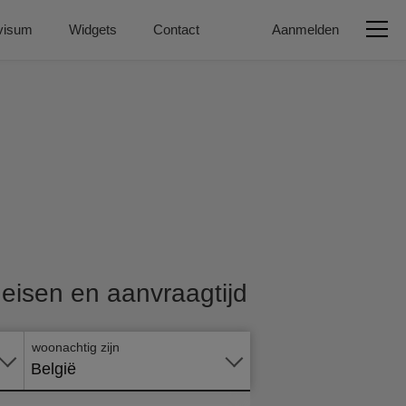
visum
Widgets
Contact
Aanmelden
Vraag
nu
, eisen en aanvraagtijd
online
aan
woonachtig zijn
België