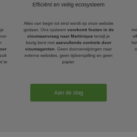
Efficiënt en veilig ecosysteem
Alles van begin tot eind wordt op onze website
je
gedaan. Ons systeem
voorkomt fouten in de
me
voor
visumaanvraag naar Martinique
terwijl je
e
r
bezig bent met
aanvullende controle door
he
oor
visumagenten
. Geen doorverwijzingen naar
o
zult
externe websites, geen tijdverspilling en geen
t te
papier.
Aan de slag