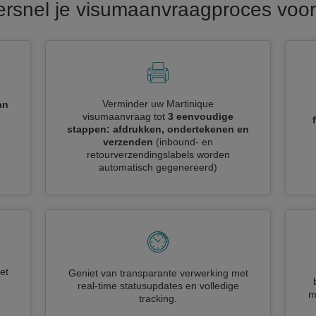
ersnel je visumaanvraagproces voor
Verminder uw Martinique
an
visumaanvraag tot
3 eenvoudige
stappen: afdrukken, ondertekenen en
verzenden
(inbound- en
retourverzendingslabels worden
automatisch gegenereerd)
et
Geniet van transparante verwerking met
real-time statusupdates en volledige
m
tracking.