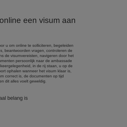
 online een visum aan
r u om online te solliciteren, begeleiden
s, beantwoorden vragen, controleren de
ns de visumvereisten, navigeren door het
cumenten persoonlijk naar de ambassade
eergelegenheid, in de rij staan, u op de
ort ophalen wanneer het visum klaar is,
um correct is, de documenten op tijd
n dit alles voelt geweldig.
al belang is