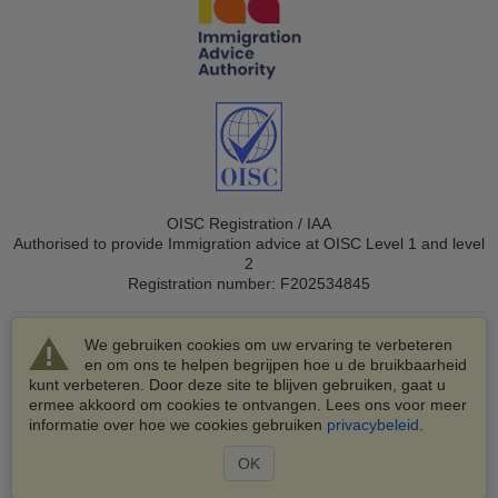
OISC Registration / IAA
Authorised to provide Immigration advice at OISC Level 1 and level
2
Registration number: F202534845
We gebruiken cookies om uw ervaring te verbeteren
en om ons te helpen begrijpen hoe u de bruikbaarheid
kunt verbeteren. Door deze site te blijven gebruiken, gaat u
ermee akkoord om cookies te ontvangen. Lees ons voor meer
© 2003-2026 VisaHQ.com, Inc. Alle rechten voorbehouden.
informatie over hoe we cookies gebruiken
privacybeleid
.
VisaHQ en het VisaHQ-logo zijn geregistreerde
handelsmerken van VisaHQ.com, Inc.
OK