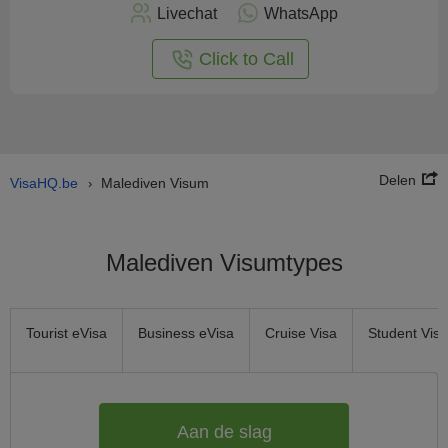
nu
Livechat
WhatsApp
nline
aan
Click to Call
Delen
VisaHQ.be
Malediven Visum
›
Malediven Visumtypes
Tourist eVisa
Business eVisa
Cruise Visa
Student Visa
Aan de slag