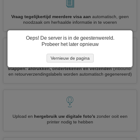
Vraag tegelijkertijd meerdere visa aan
automatisch, geen
noodzaak om herhaalde informatie in te voeren
Oeps! De server is in de geestenwereld.
Probeer het later opnieuw
Vernieuw de pagina
Verminder uw Malediven visumaanvraag tot
3 eenvoudige
stappen: afdrukken, ondertekenen en verzenden
(inbound-
en retourverzendingslabels worden automatisch gegenereerd)
Upload en
hergebruik uw digitale foto's
zonder ooit een
printer nodig te hebben