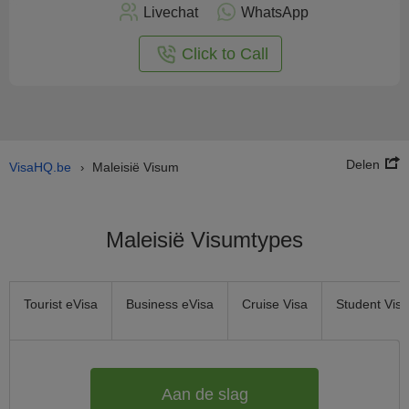
nu
Livechat
WhatsApp
nline
aan
Click to Call
Delen
VisaHQ.be
Maleisië Visum
›
Maleisië Visumtypes
Tourist eVisa
Business eVisa
Cruise Visa
Student Visa
Aan de slag