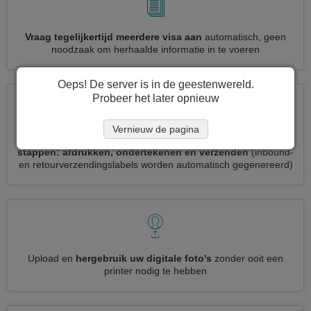
Vraag tegelijkertijd meerdere visa aan
automatisch, geen
noodzaak om herhaalde informatie in te voeren
Oeps! De server is in de geestenwereld.
Probeer het later opnieuw
Vernieuw de pagina
Verminder uw Maleisië visumaanvraag tot
3 eenvoudige
stappen: afdrukken, ondertekenen en verzenden
(inbound-
en retourverzendingslabels worden automatisch gegenereerd)
Upload en
hergebruik uw digitale foto's
zonder ooit een
printer nodig te hebben