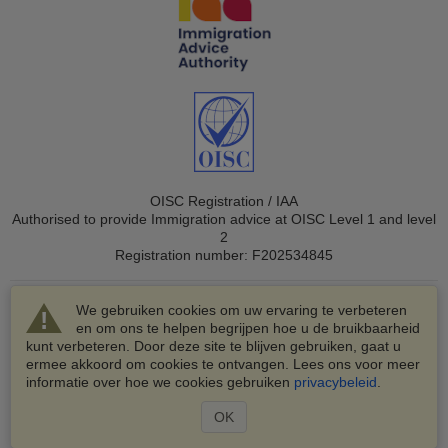
OISC Registration / IAA
Authorised to provide Immigration advice at OISC Level 1 and level
2
Registration number: F202534845
We gebruiken cookies om uw ervaring te verbeteren
en om ons te helpen begrijpen hoe u de bruikbaarheid
kunt verbeteren. Door deze site te blijven gebruiken, gaat u
ermee akkoord om cookies te ontvangen. Lees ons voor meer
© 2003-2026 VisaHQ.com, Inc. Alle rechten voorbehouden.
informatie over hoe we cookies gebruiken
privacybeleid
.
VisaHQ en het VisaHQ-logo zijn geregistreerde
handelsmerken van VisaHQ.com, Inc.
OK