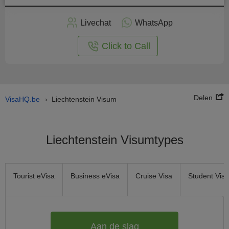
Vraag
nu
Livechat
WhatsApp
nline
aan
Click to Call
Delen
VisaHQ.be
Liechtenstein Visum
›
Liechtenstein Visumtypes
Tourist eVisa
Business eVisa
Cruise Visa
Student Visa
Aan de slag