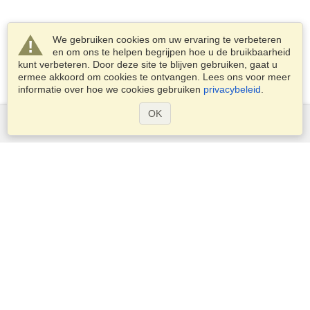
We gebruiken cookies om uw ervaring te verbeteren
en om ons te helpen begrijpen hoe u de bruikbaarheid
kunt verbeteren. Door deze site te blijven gebruiken, gaat u
ermee akkoord om cookies te ontvangen. Lees ons voor meer
informatie over hoe we cookies gebruiken
privacybeleid
.
OK
Diensten
Een visum aanvragen
Controleer de visumplicht
Douane-informatie
Ambassades en Consulaten
Schengen-informatie