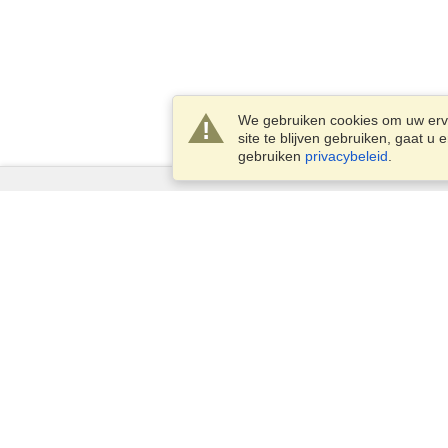
We gebruiken cookies om uw erva
site te blijven gebruiken, gaat 
gebruiken
privacybeleid
.
Diensten
Een visum aanvragen
Controleer de visumplicht
Douane-informatie
Ambassades en Consulaten
Schengen-informatie
Privacyverklaring