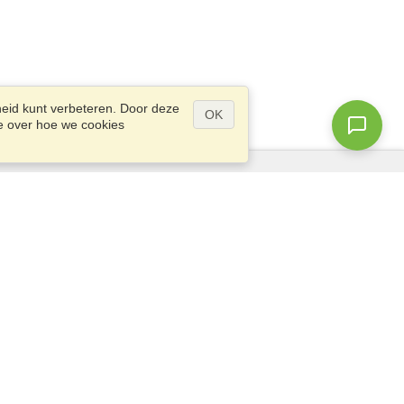
eid kunt verbeteren. Door deze
OK
ie over hoe we cookies
Vragen?
Site Map
info@visahq.be
,