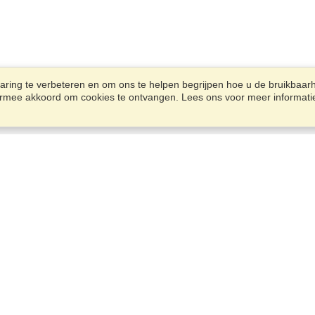
ring te verbeteren en om ons te helpen begrijpen hoe u de bruikbaarh
u ermee akkoord om cookies te ontvangen. Lees ons voor meer informat
Account
Kantoren
Een aanvraag voltooien
Beheer mijn aanvragers
Silversquare Business Center
Beheer mijn bestellingen
35 Square de Meeûs,
Brussels, 1000
Bekijk op kaart
VisaHQ voor bedrijven
Maandag — Vrijdag,
9:00 - 18:00