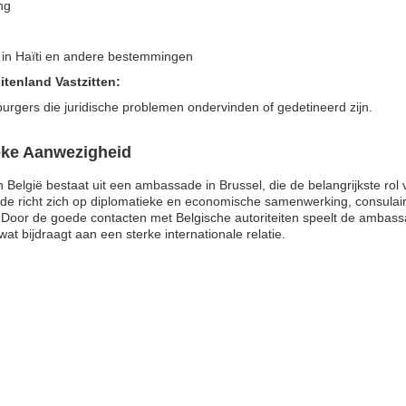
ng
’s in Haïti en andere bestemmingen
itenland Vastzitten:
rgers die juridische problemen ondervinden of gedetineerd zijn.
eke Aanwezigheid
België bestaat uit een ambassade in Brussel, die de belangrijkste rol v
sade richt zich op diplomatieke en economische samenwerking, consula
 Door de goede contacten met Belgische autoriteiten speelt de ambassa
t bijdraagt aan een sterke internationale relatie.