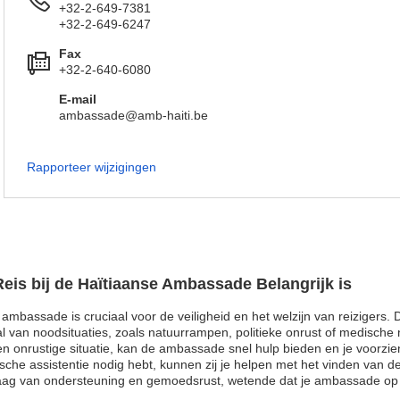
+32-2-649-7381
+32-2-649-6247
Fax
+32-2-640-6080
E-mail
ambassade@amb-haiti.be
Rapporteer wijzigingen
eis bij de Haïtiaanse Ambassade Belangrijk is
e ambassade is cruciaal voor de veiligheid en het welzijn van reizigers. 
l van noodsituaties, zoals natuurrampen, politieke onrust of medische 
een onrustige situatie, kan de ambassade snel hulp bieden en je voorzien
e assistentie nodig hebt, kunnen zij je helpen met het vinden van de
a laag van ondersteuning en gemoedsrust, wetende dat je ambassade op d