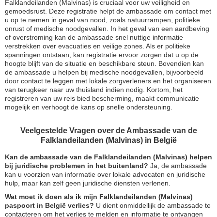
Falklandeilanden (Malvinas) is cruciaal voor uw veiligheid en
gemoedsrust. Deze registratie helpt de ambassade om contact met
u op te nemen in geval van nood, zoals natuurrampen, politieke
onrust of medische noodgevallen. In het geval van een aardbeving
of overstroming kan de ambassade snel nuttige informatie
verstrekken over evacuaties en veilige zones. Als er politieke
spanningen ontstaan, kan registratie ervoor zorgen dat u op de
hoogte blijft van de situatie en beschikbare steun. Bovendien kan
de ambassade u helpen bij medische noodgevallen, bijvoorbeeld
door contact te leggen met lokale zorgverleners en het organiseren
van terugkeer naar uw thuisland indien nodig. Kortom, het
registreren van uw reis bied bescherming, maakt communicatie
mogelijk en verhoogt de kans op snelle ondersteuning.
Veelgestelde Vragen over de Ambassade van de
Falklandeilanden (Malvinas) in België
Kan de ambassade van de Falklandeilanden (Malvinas) helpen
bij juridische problemen in het buitenland?
Ja, de ambassade
kan u voorzien van informatie over lokale advocaten en juridische
hulp, maar kan zelf geen juridische diensten verlenen.
Wat moet ik doen als ik mijn Falklandeilanden (Malvinas)
paspoort in België verlies?
U dient onmiddellijk de ambassade te
contacteren om het verlies te melden en informatie te ontvangen