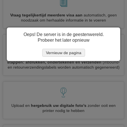
Vraag tegelijkertijd meerdere visa aan
automatisch, geen
noodzaak om herhaalde informatie in te voeren
Oeps! De server is in de geestenwereld.
Probeer het later opnieuw
Vernieuw de pagina
Verminder uw Cuba visumaanvraag tot
3 eenvoudige
stappen: afdrukken, ondertekenen en verzenden
(inbound-
en retourverzendingslabels worden automatisch gegenereerd)
Upload en
hergebruik uw digitale foto's
zonder ooit een
printer nodig te hebben