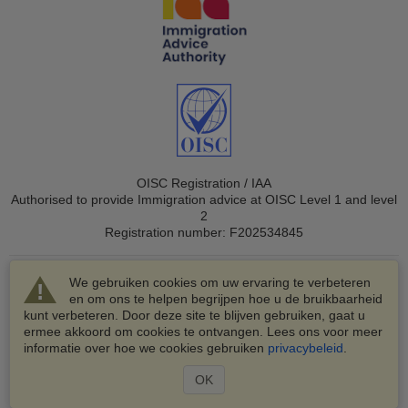
OISC Registration / IAA
Authorised to provide Immigration advice at OISC Level 1 and level
2
Registration number: F202534845
We gebruiken cookies om uw ervaring te verbeteren
en om ons te helpen begrijpen hoe u de bruikbaarheid
kunt verbeteren. Door deze site te blijven gebruiken, gaat u
ermee akkoord om cookies te ontvangen. Lees ons voor meer
© 2003-2026 VisaHQ.com, Inc. Alle rechten voorbehouden.
informatie over hoe we cookies gebruiken
privacybeleid
.
VisaHQ en het VisaHQ-logo zijn geregistreerde
handelsmerken van VisaHQ.com, Inc.
OK