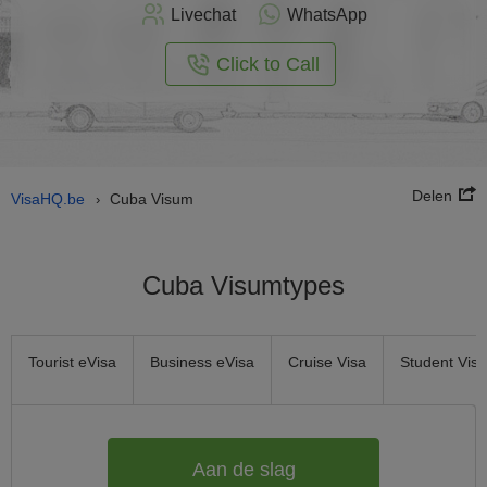
nu
Livechat
WhatsApp
nline
aan
Click to Call
Delen
VisaHQ.be
Cuba Visum
›
Cuba Visumtypes
Tourist eVisa
Business eVisa
Cruise Visa
Student Visa
Aan de slag