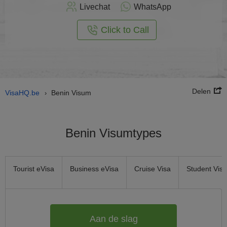
nu
Livechat
WhatsApp
nline
aan
Click to Call
Delen
VisaHQ.be
Benin Visum
›
Benin Visumtypes
Tourist eVisa
Business eVisa
Cruise Visa
Student Visa
Aan de slag