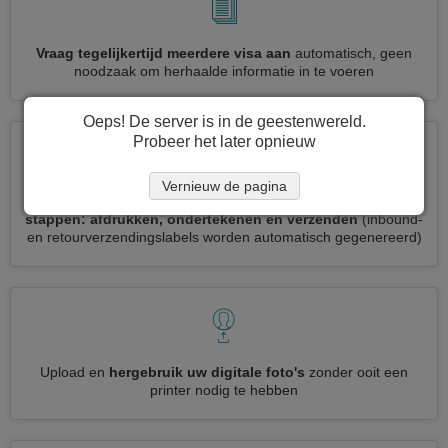
Vraag tegelijkertijd meerdere visa aan
automatisch, geen
noodzaak om herhaalde informatie in te voeren
Oeps! De server is in de geestenwereld.
Probeer het later opnieuw
Vernieuw de pagina
Verminder uw Benin visumaanvraag tot
3 eenvoudige
stappen: afdrukken, ondertekenen en verzenden
(inbound-
en retourverzendingslabels worden automatisch gegenereerd)
Upload en
hergebruik uw digitale foto's
zonder ooit een
printer nodig te hebben