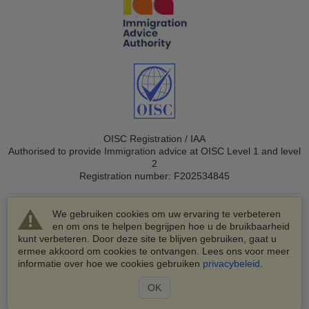
OISC Registration / IAA
Authorised to provide Immigration advice at OISC Level 1 and level
2
Registration number: F202534845
We gebruiken cookies om uw ervaring te verbeteren
en om ons te helpen begrijpen hoe u de bruikbaarheid
kunt verbeteren. Door deze site te blijven gebruiken, gaat u
ermee akkoord om cookies te ontvangen. Lees ons voor meer
© 2003-2026 VisaHQ.com, Inc. Alle rechten voorbehouden.
informatie over hoe we cookies gebruiken
privacybeleid
.
VisaHQ en het VisaHQ-logo zijn geregistreerde
handelsmerken van VisaHQ.com, Inc.
OK