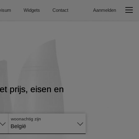
visum
Widgets
Contact
Aanmelden
Vraag
t prijs, eisen en
nu
online
aan
woonachtig zijn
België