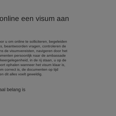
 online een visum aan
r u om online te solliciteren, begeleiden
s, beantwoorden vragen, controleren de
ns de visumvereisten, navigeren door het
cumenten persoonlijk naar de ambassade
eergelegenheid, in de rij staan, u op de
ort ophalen wanneer het visum klaar is,
um correct is, de documenten op tijd
n dit alles voelt geweldig.
al belang is