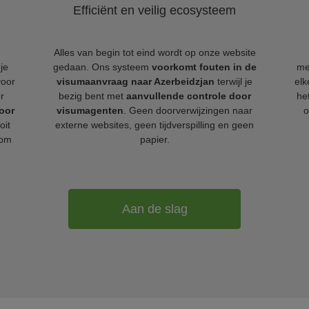
Efficiënt en veilig ecosysteem
Alles van begin tot eind wordt op onze website
je
gedaan. Ons systeem
voorkomt fouten in de
me
voor
visumaanvraag naar Azerbeidzjan
terwijl je
el
r
bezig bent met
aanvullende controle door
he
oor
visumagenten
. Geen doorverwijzingen naar
o
oit
externe websites, geen tijdverspilling en geen
 om
papier.
Aan de slag