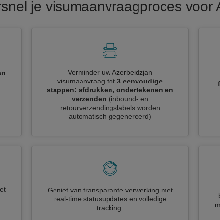
rsnel je visumaanvraagproces voor 
Verminder uw Azerbeidzjan
an
visumaanvraag tot
3 eenvoudige
stappen: afdrukken, ondertekenen en
verzenden
(inbound- en
retourverzendingslabels worden
automatisch gegenereerd)
et
Geniet van transparante verwerking met
real-time statusupdates en volledige
m
tracking.