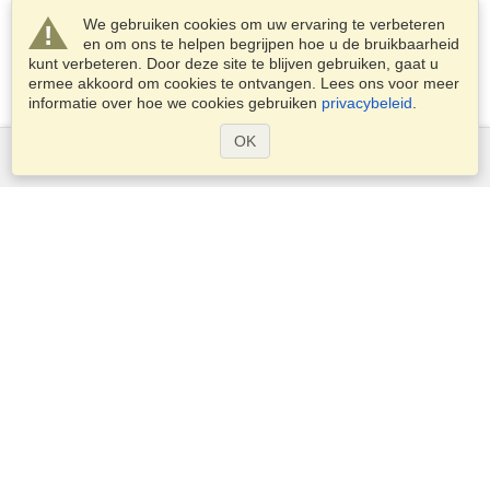
We gebruiken cookies om uw ervaring te verbeteren
en om ons te helpen begrijpen hoe u de bruikbaarheid
kunt verbeteren. Door deze site te blijven gebruiken, gaat u
ermee akkoord om cookies te ontvangen. Lees ons voor meer
informatie over hoe we cookies gebruiken
privacybeleid
.
OK
Diensten
Een visum aanvragen
Controleer de visumplicht
Douane-informatie
Ambassades en Consulaten
Schengen-informatie
Privacyverklaring