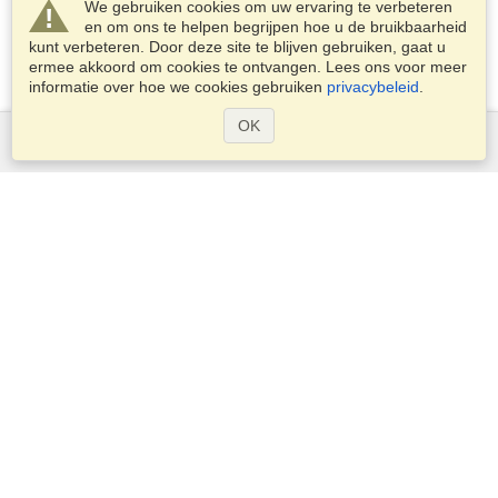
We gebruiken cookies om uw ervaring te verbeteren
en om ons te helpen begrijpen hoe u de bruikbaarheid
kunt verbeteren. Door deze site te blijven gebruiken, gaat u
ermee akkoord om cookies te ontvangen. Lees ons voor meer
informatie over hoe we cookies gebruiken
privacybeleid
.
OK
Diensten
Een visum aanvragen
Controleer de visumplicht
Douane-informatie
Ambassades en Consulaten
Schengen-informatie
Privacyverklaring